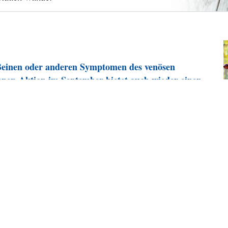
Beinen oder anderen Symptomen des venösen
nen-Aktion im September bietet auch wieder einen
Speichel, Zellen und Eitelkeit.“
sen schönen Satz natürlich nicht ohne ein
heraus und betrachten dessen Rückfluss im
nehmende Angelegenheit, die vor allem ältere Menschen
.