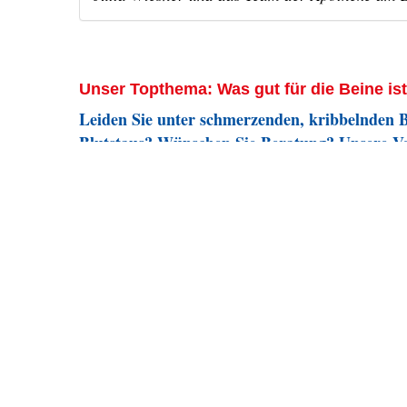
Unser Topthema: Was gut für die Beine ist
Leiden Sie unter schmerzenden, kribbelnden 
Blutstaus? Wünschen Sie Beratung? Unsere Ve
Check.
„Der Mensch besteht aus Knochen, Fleisch, Blut, 
Kurt Tucholsky (1890-1935)
Der Schriftsteller Kurz Tucholsky formulierte die
Augenzwinkern. Wir picken uns das Wort „Blut“ 
menschlichen Kreislauf. Es geht um eine ernstzu
in der warmen Jahreszeit betrifft: Venenschwäche
alles lesen