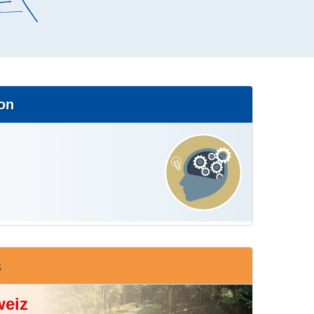
ion
s
weiz