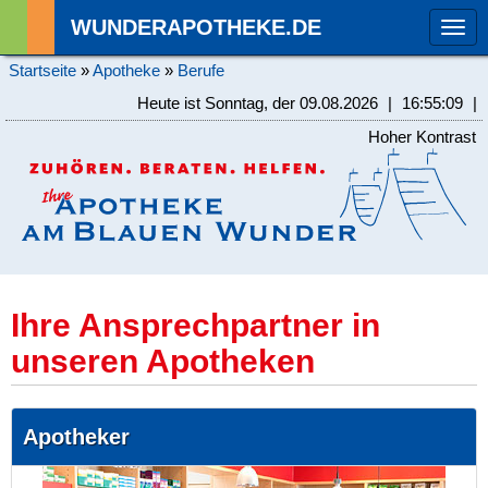
WUNDERAPOTHEKE.DE
Tog
navi
Startseite
»
Apotheke
»
Berufe
Heute ist Sonntag, der 09.08.2026
|
16:55:09
|
Hoher Kontrast
Ihre Ansprechpartner in
unseren Apotheken
Apotheker